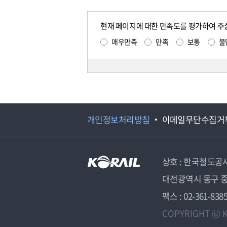
현재 페이지에 대한 만족도를 평가하여 주
매우만족
만족
보통
불
개인정보처리방침
이메일무단수집거
상호 : 한국철도공
대전광역시 동구 중
팩스 : 02-361-838
COPYRIGHT ⓒ K