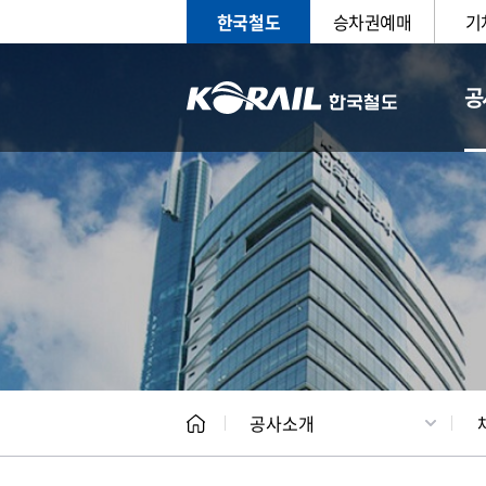
한국철도
승차권예매
기
공
CEO
일반현
공사소개