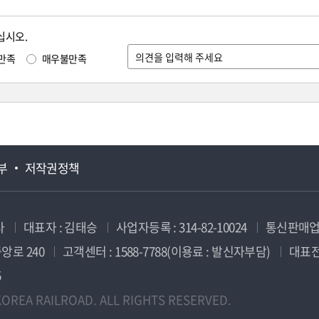
십시오.
만족
매우불만족
부
저작권정책
사
대표자 : 김태승
사업자등록 : 314-82-10024
통신판매업신
앙로 240
고객센터 : 1588-7788(이용료 : 발신자부담)
대표전화
5
OREA RAILROAD. ALL RIGHTS RESERVED.