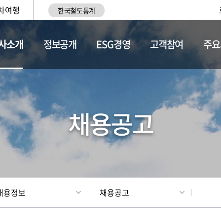
차여행
한국철도통계
사소개
정보공개
ESG경영
고객참여
주요
황
조직현황
채용정보
채용공고
채용정보
채용공고