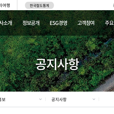
차여행
한국철도통계
사소개
정보공개
ESG경영
고객참여
주요
업
갤러리
기차소개
공지사항
홍보
공지사항