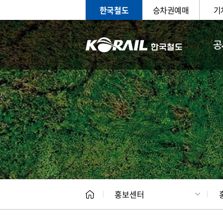
한국철도
승차권예매
기
공
홍보
문화사
홍보센터