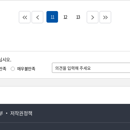
11
12
13
십시오.
만족
매우불만족
부
저작권정책