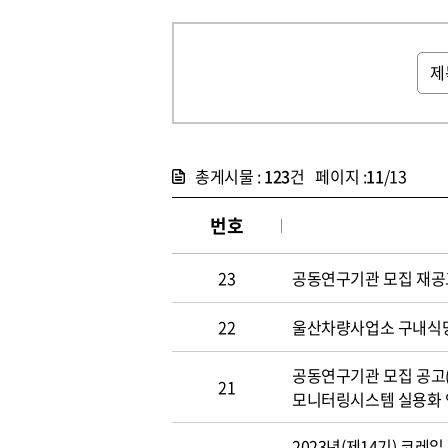
총게시물 :
123
건 페이지 :
11
/13
번호
23
공동연구기관 모집 재공고(~
22
울산차량사업소 구내식당 위
공동연구기관 모집 공고(~3
21
모니터링시스템 실용화
2023년(제14기) 코레일 