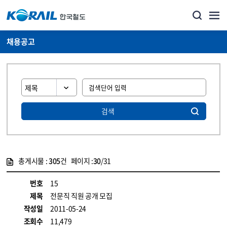
채용공고
검색
총게시물 :
305
건 페이지 :
30
/31
게시물 목록
코레일소개_경영공시_채용공고 목록 - 정보 제공
번호
15
제목
전문직 직원 공개 모집
작성일
2011-05-24
조회수
11,479