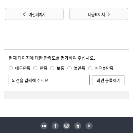
이전 페이지
다음 페이지
현재 페이지에 대한 만족도를 평가하여 주십시오.
콘텐츠 만족도 조사
만족도 조사
매우만족
만족
보통
불만족
매우불만족
담당자 정보
담당자 정보
유튜브
페이스북
인스타그램
블로그
트위터