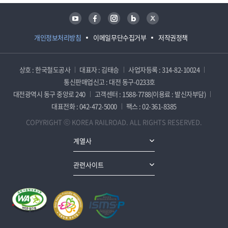
유튜브
페이스북
인스타그램
블로그
트위터
개인정보처리방침
이메일무단수집거부
저작권정책
상호 : 한국철도공사
대표자 : 김태승
사업자등록 : 314-82-10024
통신판매업신고 : 대전 동구-0233호
대전광역시 동구 중앙로 240
고객센터 : 1588-7788(이용료 : 발신자부담)
대표전화 : 042-472-5000
팩스 : 02-361-8385
COPYRIGHT ⓒ KOREA RAILROAD. ALL RIGHTS RESERVED.
계열사
관련사이트