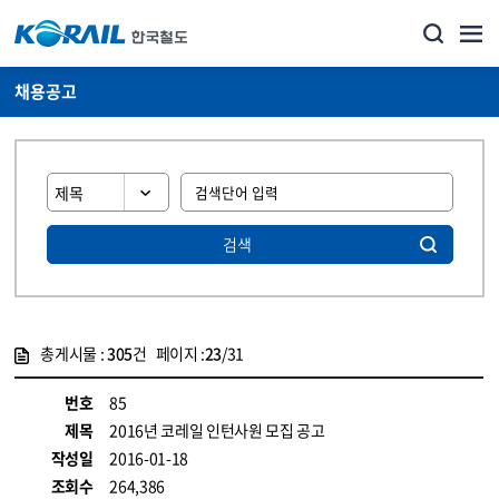
채용공고
검색
총게시물 :
305
건 페이지 :
23
/31
게시물 목록
코레일소개_경영공시_채용공고 목록 - 정보 제공
번호
85
제목
2016년 코레일 인턴사원 모집 공고
작성일
2016-01-18
조회수
264,386