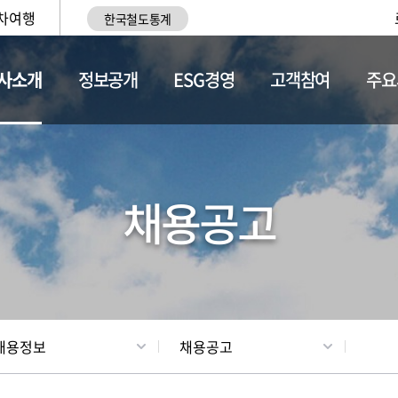
차여행
한국철도통계
사소개
정보공개
ESG경영
고객참여
주요
황
조직현황
채용정보
채용공고
채용정보
채용공고