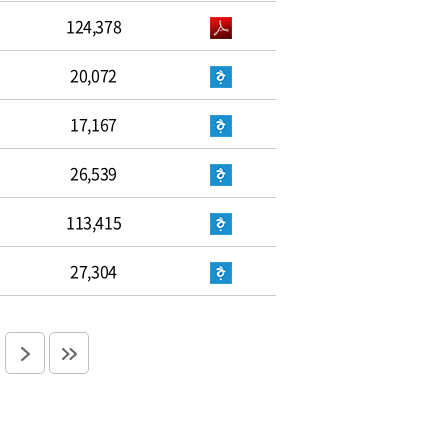
124,378
20,072
17,167
26,539
113,415
27,304