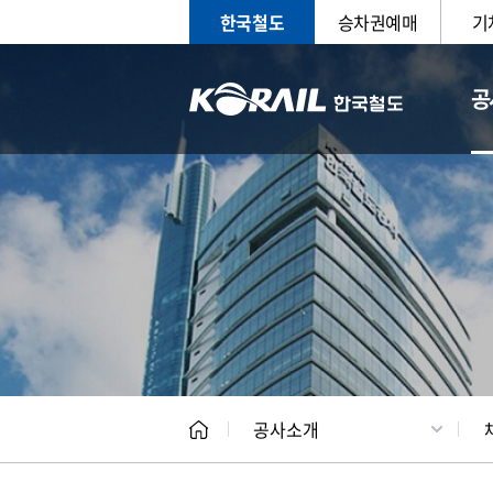
한국철도
승차권예매
기
공
CEO
일반현
공사소개