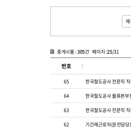
총게시물 :
305
건 페이지 :
25
/31
번호
65
한국철도공사 전문직 직원 
64
한국철도공사 물류본부장 
63
한국철도공사 전문직 직원 
62
기간제근로자(운전담당원) 