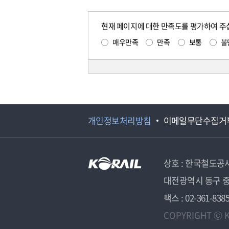
현재 페이지에 대한 만족도를 평가하여 주
매우만족
만족
보통
불
개인정보처리방침
이메일무단수집거
상호 : 한국철도공
대전광역시 동구 중
팩스 : 02-361-838
COPYRIGHT ⓒ K