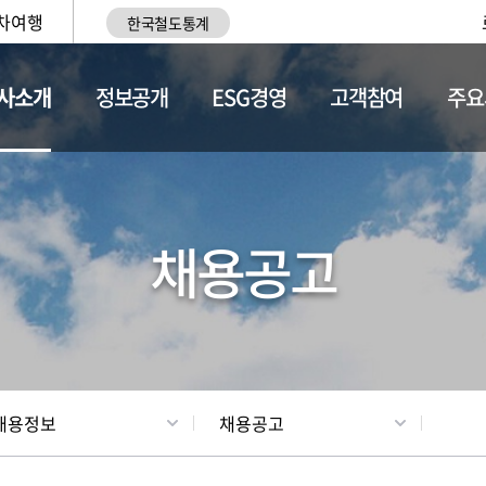
차여행
한국철도통계
사소개
정보공개
ESG경영
고객참여
주요
황
조직현황
채용정보
채용공고
채용정보
채용공고