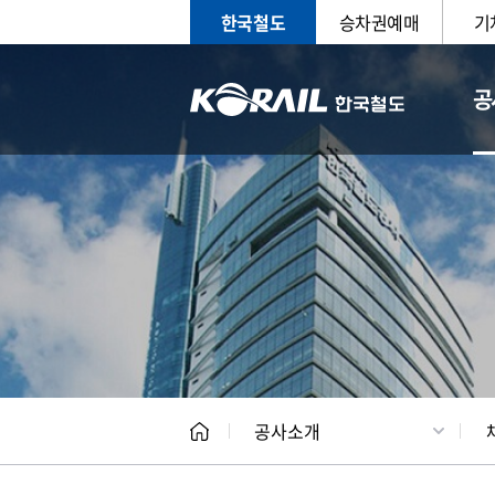
한국철도
승차권예매
기
공
CEO
일반현
공사소개