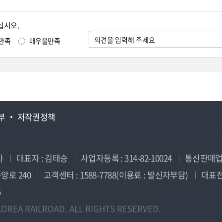
십시오.
만족
매우불만족
부
저작권정책
사
대표자 : 김태승
사업자등록 : 314-82-10024
통신판매업신
앙로 240
고객센터 : 1588-7788(이용료 : 발신자부담)
대표전화
5
OREA RAILROAD. ALL RIGHTS RESERVED.