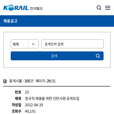
채용공고
검색
총게시물 :
305
건 페이지 :
29
/31
게시물 목록
코레일소개_경영공시_채용공고 목록 - 정보 제공
번호
25
제목
정규직 채용을 위한 인턴사원 공개모집
작성일
2012-04-19
조회수
40,191