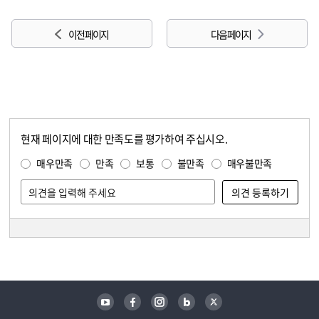
이전 페이지
다음 페이지
현재 페이지에 대한 만족도를 평가하여 주십시오.
콘텐츠 만족도 조사
만족도 조사
매우만족
만족
보통
불만족
매우불만족
담당자 정보
담당자 정보
유튜브
페이스북
인스타그램
블로그
트위터