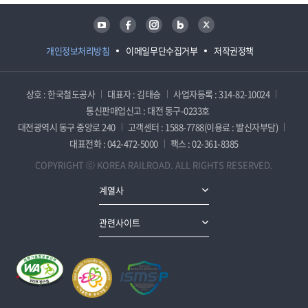
유튜브
페이스북
인스타그램
블로그
트위터
개인정보처리방침
이메일무단수집거부
저작권정책
상호 : 한국철도공사
대표자 : 김태승
사업자등록 : 314-82-10024
통신판매업신고 : 대전 동구-0233호
대전광역시 동구 중앙로 240
고객센터 : 1588-7788(이용료 : 발신자부담)
대표전화 : 042-472-5000
팩스 : 02-361-8385
COPYRIGHT ⓒ KOREA RAILROAD. ALL RIGHTS RESERVED.
계열사
관련사이트