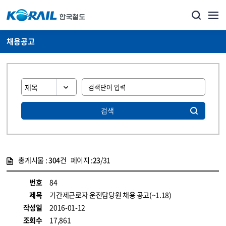
채용공고
검색
총게시물 :
304
건 페이지 :
23
/31
게시물 목록
코레일소개_경영공시_채용공고 목록 - 정보 제공
번호
84
제목
기간제근로자 운전담당원 채용 공고(~1.18)
작성일
2016-01-12
조회수
17,861