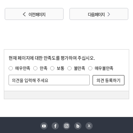
이전 페이지
다음 페이지
현재 페이지에 대한 만족도를 평가하여 주십시오.
콘텐츠 만족도 조사
만족도 조사
매우만족
만족
보통
불만족
매우불만족
담당자 정보
담당자 정보
유튜브
페이스북
인스타그램
블로그
트위터