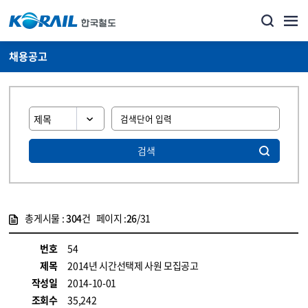
채용공고
검색
총게시물 :
304
건 페이지 :
26
/31
게시물 목록
코레일소개_경영공시_채용공고 목록 - 정보 제공
번호
54
제목
2014년 시간선택제 사원 모집공고
작성일
2014-10-01
조회수
35,242