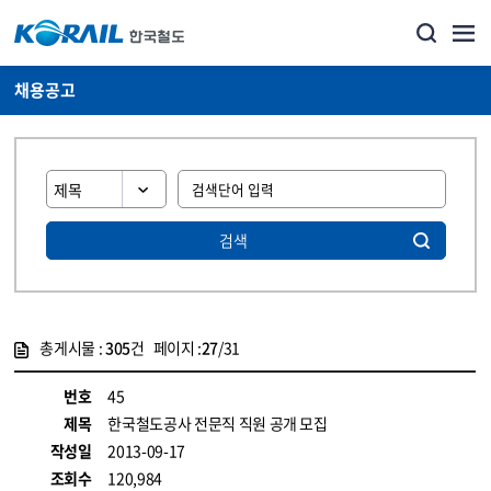
채용공고
검색
총게시물 :
305
건 페이지 :
27
/31
게시물 목록
코레일소개_경영공시_채용공고 목록 - 정보 제공
번호
45
제목
한국철도공사 전문직 직원 공개 모집
작성일
2013-09-17
조회수
120,984