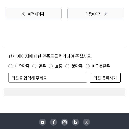
이전 페이지
다음 페이지
현재 페이지에 대한 만족도를 평가하여 주십시오.
콘텐츠 만족도 조사
만족도 조사
매우만족
만족
보통
불만족
매우불만족
담당자 정보
담당자 정보
유튜브
페이스북
인스타그램
블로그
트위터