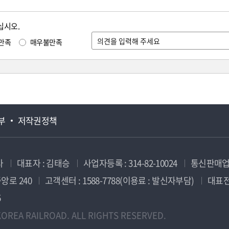
십시오.
만족
매우불만족
부
저작권정책
사
대표자 : 김태승
사업자등록 : 314-82-10024
통신판매업신
앙로 240
고객센터 : 1588-7788(이용료 : 발신자부담)
대표전화
5
OREA RAILROAD. ALL RIGHTS RESERVED.