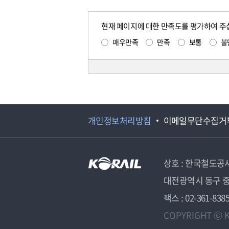
현재 페이지에 대한 만족도를 평가하여 주
매우만족
만족
보통
불
개인정보처리방침
이메일무단수집거
상호 : 한국철도공
대전광역시 동구 중
팩스 : 02-361-838
COPYRIGHT ⓒ K