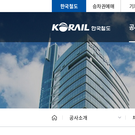
한국철도
승차권예매
기
공
CEO
일반현
공사소개