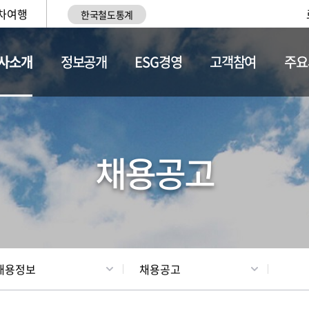
차여행
한국철도통계
사소개
정보공개
ESG경영
고객참여
주요
황
조직현황
채용정보
채용공고
채용정보
채용공고