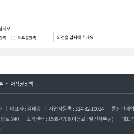
십시오.
만족
매우불만족
부
저작권정책
사
대표자 : 김태승
사업자등록 : 314-82-10024
통신판매업신
앙로 240
고객센터 : 1588-7788(이용료 : 발신자부담)
대표전화
5