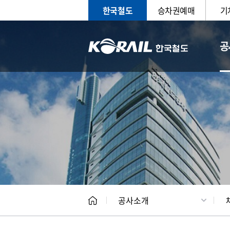
한국철도
승차권예매
기
공
CEO
일반현
공사소개