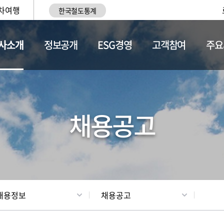
차여행
한국철도통계
사소개
정보공개
ESG경영
고객참여
주요
황
조직현황
채용정보
채용공고
채용정보
채용공고