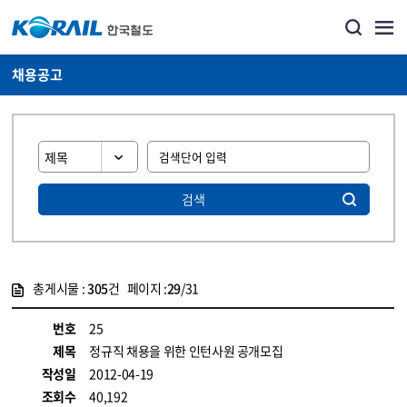
채용공고
검색
총게시물 :
305
건 페이지 :
29
/31
게시물 목록
코레일소개_경영공시_채용공고 목록 - 정보 제공
번호
25
제목
정규직 채용을 위한 인턴사원 공개모집
작성일
2012-04-19
조회수
40,192