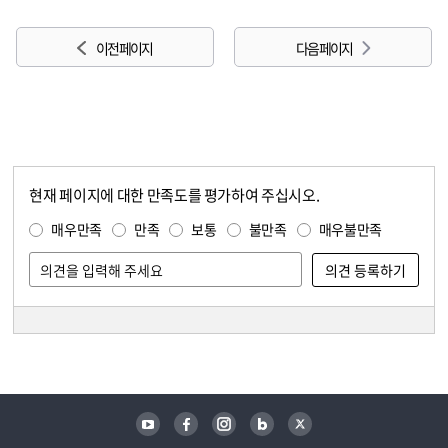
이전 페이지
다음 페이지
현재 페이지에 대한 만족도를 평가하여 주십시오.
콘텐츠 만족도 조사
만족도 조사
매우만족
만족
보통
불만족
매우불만족
담당자 정보
담당자 정보
유튜브
페이스북
인스타그램
블로그
트위터