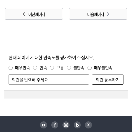
이전 페이지
다음 페이지
현재 페이지에 대한 만족도를 평가하여 주십시오.
콘텐츠 만족도 조사
만족도 조사
매우만족
만족
보통
불만족
매우불만족
담당자 정보
담당자 정보
유튜브
페이스북
인스타그램
블로그
트위터