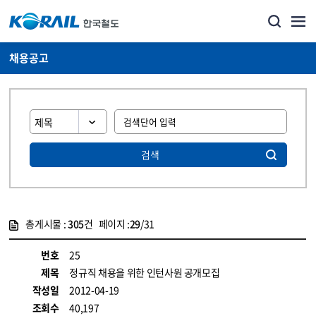
채용공고
검색
총게시물 :
305
건 페이지 :
29
/31
게시물 목록
코레일소개_경영공시_채용공고 목록 - 정보 제공
번호
25
제목
정규직 채용을 위한 인턴사원 공개모집
작성일
2012-04-19
조회수
40,197