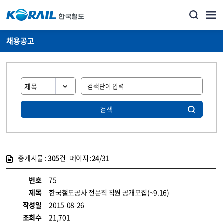
채용공고
검색
총게시물 :
305
건 페이지 :
24
/31
게시물 목록
코레일소개_경영공시_채용공고 목록 - 정보 제공
번호
75
제목
한국철도공사 전문직 직원 공개모집(~9.16)
작성일
2015-08-26
조회수
21,701