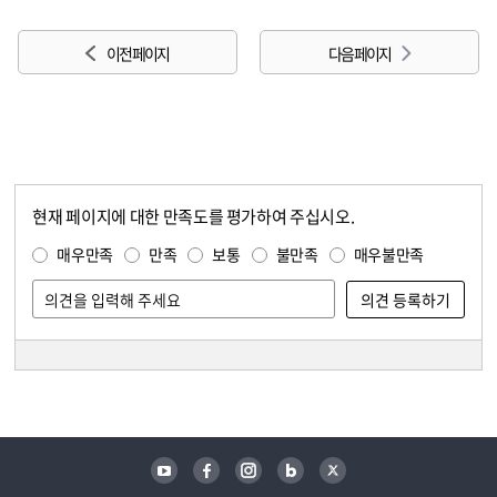
이전 페이지
다음 페이지
현재 페이지에 대한 만족도를 평가하여 주십시오.
콘텐츠 만족도 조사
만족도 조사
매우만족
만족
보통
불만족
매우불만족
담당자 정보
담당자 정보
유튜브
페이스북
인스타그램
블로그
트위터