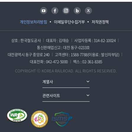
유튜브
페이스북
인스타그램
블로그
트위터
개인정보처리방침
이메일무단수집거부
저작권정책
상호 : 한국철도공사
대표자 : 김태승
사업자등록 : 314-82-10024
통신판매업신고 : 대전 동구-0233호
대전광역시 동구 중앙로 240
고객센터 : 1588-7788(이용료 : 발신자부담)
대표전화 : 042-472-5000
팩스 : 02-361-8385
COPYRIGHT ⓒ KOREA RAILROAD. ALL RIGHTS RESERVED.
계열사
관련사이트