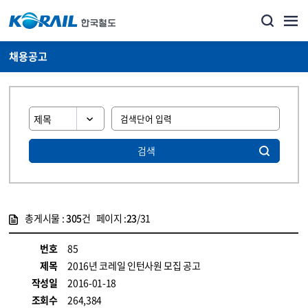
채용공고
검색
총게시물 :
305
건 페이지 :
23
/31
게시물 목록
코레일소개_경영공시_채용공고 목록 - 정보 제공
번호
85
제목
2016년 코레일 인턴사원 모집 공고
작성일
2016-01-18
조회수
264,384