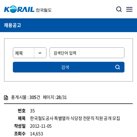
채용공고
검색
총게시물 :
305
건 페이지 :
28
/31
게시물 목록
코레일소개_경영공시_채용공고 목록 - 정보 제공
번호
35
제목
한국철도공사 특별열차 식당장 전문직 직원 공개 모집
작성일
2012-11-05
조회수
14,653