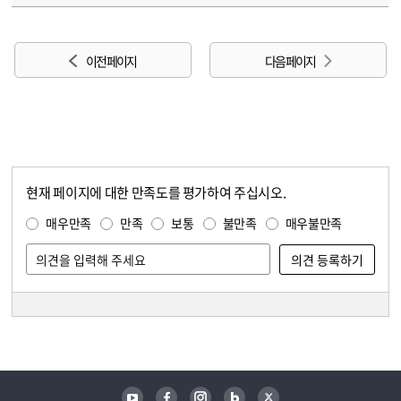
이전 페이지
다음 페이지
현재 페이지에 대한 만족도를 평가하여 주십시오.
콘텐츠 만족도 조사
만족도 조사
매우만족
만족
보통
불만족
매우불만족
담당자 정보
담당자 정보
유튜브
페이스북
인스타그램
블로그
트위터