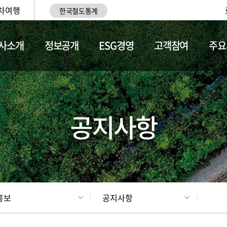
차여행
한국철도통계
사소개
정보공개
ESG경영
고객참여
주요
업
갤러리
기차소개
공지사항
홍보
공지사항