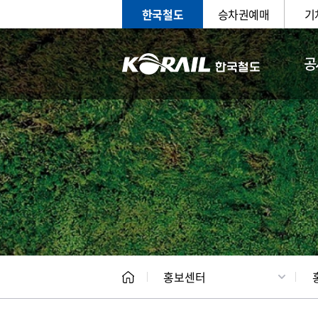
한국철도
승차권예매
기
공
홍보
문화사
홍보센터