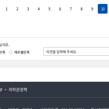
1
2
3
4
5
6
7
8
9
10
십시오.
만족
매우불만족
부
저작권정책