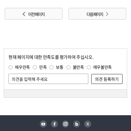
이전 페이지
다음 페이지
현재 페이지에 대한 만족도를 평가하여 주십시오.
콘텐츠 만족도 조사
만족도 조사
매우만족
만족
보통
불만족
매우불만족
담당자 정보
담당자 정보
유튜브
페이스북
인스타그램
블로그
트위터