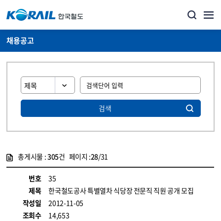
채용공고
검색
총게시물 :
305
건 페이지 :
28
/31
게시물 목록
코레일소개_경영공시_채용공고 목록 - 정보 제공
번호
35
제목
한국철도공사 특별열차 식당장 전문직 직원 공개 모집
작성일
2012-11-05
조회수
14,653