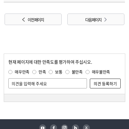
이전 페이지
다음 페이지
현재 페이지에 대한 만족도를 평가하여 주십시오.
콘텐츠 만족도 조사
만족도 조사
매우만족
만족
보통
불만족
매우불만족
담당자 정보
담당자 정보
유튜브
페이스북
인스타그램
블로그
트위터