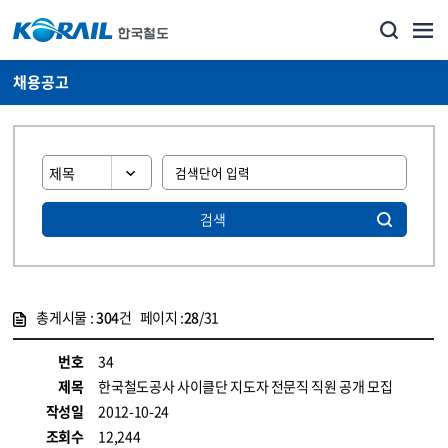
채용공고
검색
총게시물 :
304
건 페이지 :
28
/31
게시물 목록
코레일소개_경영공시_채용공고 목록 - 정보 제공
번호
34
제목
한국철도공사 사이클단 지도자 전문직 직원 공개 모집
작성일
2012-10-24
조회수
12,244