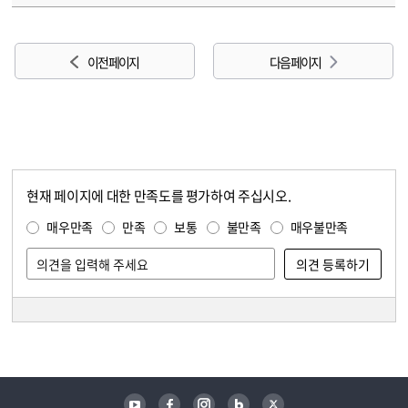
이전 페이지
다음 페이지
현재 페이지에 대한 만족도를 평가하여 주십시오.
콘텐츠 만족도 조사
만족도 조사
매우만족
만족
보통
불만족
매우불만족
담당자 정보
담당자 정보
유튜브
페이스북
인스타그램
블로그
트위터