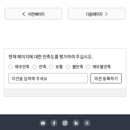
이전 페이지
다음 페이지
현재 페이지에 대한 만족도를 평가하여 주십시오.
콘텐츠 만족도 조사
만족도 조사
매우만족
만족
보통
불만족
매우불만족
담당자 정보
담당자 정보
유튜브
페이스북
인스타그램
블로그
트위터