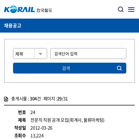
채용공고
검색
총게시물 :
304
건 페이지 :
29
/31
게시물 목록
코레일소개_경영공시_채용공고 목록 - 정보 제공
번호
24
제목
전문직 직원 공개 모집(회계사, 물류마케팅)
작성일
2012-03-26
조회수
13,224