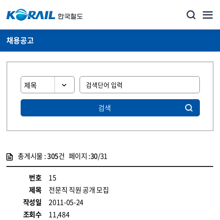
채용공고
검색
총게시물 :
305
건 페이지 :
30
/31
게시물 목록
코레일소개_경영공시_채용공고 목록 - 정보 제공
번호
15
제목
전문직 직원 공개 모집
작성일
2011-05-24
조회수
11,484