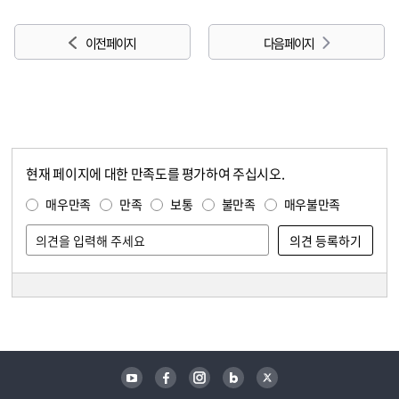
이전 페이지
다음 페이지
현재 페이지에 대한 만족도를 평가하여 주십시오.
콘텐츠 만족도 조사
만족도 조사
매우만족
만족
보통
불만족
매우불만족
담당자 정보
담당자 정보
유튜브
페이스북
인스타그램
블로그
트위터