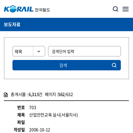
보도자료
검색
총게시물 :
6,313
건 페이지 :
562
/632
게시물 목록
뉴스·홍보_보도자료 목록 - 정보 제공
번호
703
제목
산업안전교육 실시(서울지사)
파일
작성일
2006-10-12