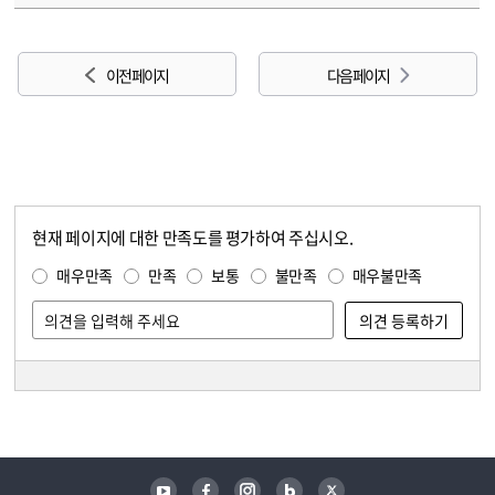
이전 페이지
다음 페이지
현재 페이지에 대한 만족도를 평가하여 주십시오.
콘텐츠 만족도 조사
만족도 조사
매우만족
만족
보통
불만족
매우불만족
담당자 정보
담당자 정보
유튜브
페이스북
인스타그램
블로그
트위터