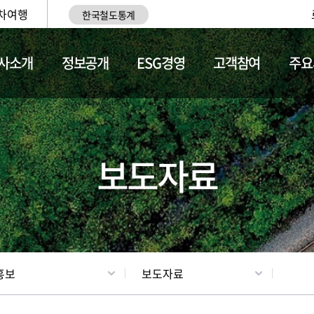
차여행
한국철도통계
사소개
정보공개
ESG경영
고객참여
주요
업
갤러리
기차소개
보도자료
홍보
보도자료