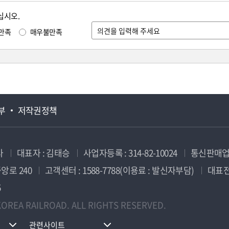
십시오.
만족
매우불만족
부
저작권정책
사
대표자 : 김태승
사업자등록 : 314-82-10024
통신판매업신
앙로 240
고객센터 : 1588-7788(이용료 : 발신자부담)
대표전화
5
OREA RAILROAD. ALL RIGHTS RESERVED.
관련사이트