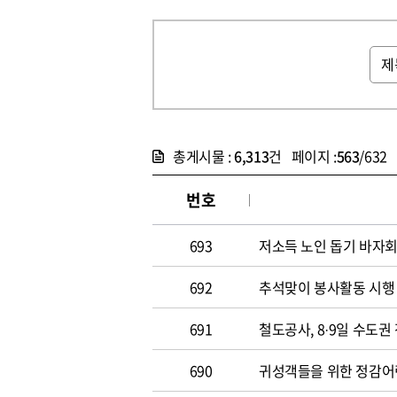
총게시물 :
6,313
건 페이지 :
563
/632
번호
693
저소득 노인 돕기 바자회
692
추석맞이 봉사활동 시행
691
철도공사, 8·9일 수도권
690
귀성객들을 위한 정감어