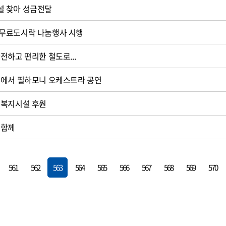
 찾아 성금전달
무료도시락 나눔행사 시행
전하고 편리한 철도로...
방에서 필하모니 오케스트라 공연
회복지시설 후원
 함께
561
562
563
564
565
566
567
568
569
570