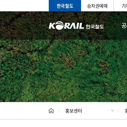
한국철도
승차권예매
기
공
홍보
문화사
홍보센터