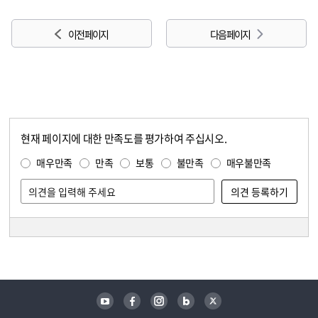
이전 페이지
다음 페이지
현재 페이지에 대한 만족도를 평가하여 주십시오.
콘텐츠 만족도 조사
만족도 조사
매우만족
만족
보통
불만족
매우불만족
담당자 정보
담당자 정보
유튜브
페이스북
인스타그램
블로그
트위터