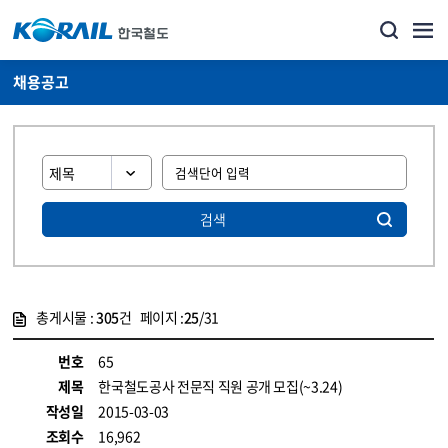
채용공고
검색
총게시물 :
305
건 페이지 :
25
/31
게시물 목록
코레일소개_경영공시_채용공고 목록 - 정보 제공
번호
65
제목
한국철도공사 전문직 직원 공개 모집(~3.24)
작성일
2015-03-03
조회수
16,962