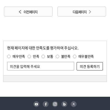
이전 페이지
다음 페이지
현재 페이지에 대한 만족도를 평가하여 주십시오.
콘텐츠 만족도 조사
만족도 조사
매우만족
만족
보통
불만족
매우불만족
담당자 정보
담당자 정보
유튜브
페이스북
인스타그램
블로그
트위터