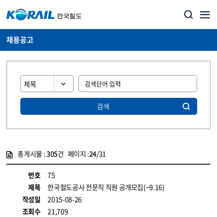
채용공고
검색
총게시물 :
305
건 페이지 :
24
/31
게시물 목록
코레일소개_경영공시_채용공고 목록 - 정보 제공
번호
75
제목
한국철도공사 전문직 직원 공개모집(~9.16)
작성일
2015-08-26
조회수
21,709