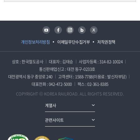
담당자 정보
담당자 정보
유튜브
페이스북
인스타그램
블로그
트위터
개인정보처리방침
이메일무단수집거부
저작권정책
상호 : 한국철도공사
대표자 : 김태승
사업자등록 : 314-82-10024
통신판매업신고 : 대전 동구-0233호
대전광역시 동구 중앙로 240
고객센터 : 1588-7788(이용료 : 발신자부담)
대표전화 : 042-472-5000
팩스 : 02-361-8385
COPYRIGHT ⓒ KOREA RAILROAD. ALL RIGHTS RESERVED.
계열사
관련사이트