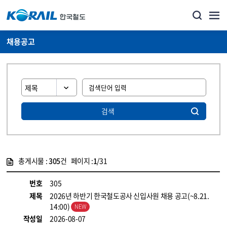
채용공고
검색
총게시물 :
305
건 페이지 :
1
/31
게시물 목록
코레일소개_경영공시_채용공고 목록 - 정보 제공
번호
305
제목
2026년 하반기 한국철도공사 신입사원 채용 공고(~8.21.
14:00)
작성일
2026-08-07