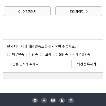
이전 페이지
다음 페이지
현재 페이지에 대한 만족도를 평가하여 주십시오.
콘텐츠 만족도 조사
만족도 조사
매우만족
만족
보통
불만족
매우불만족
담당자 정보
담당자 정보
유튜브
페이스북
인스타그램
블로그
트위터