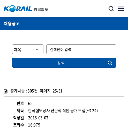
채용공고
검색
총게시물 :
305
건 페이지 :
25
/31
게시물 목록
코레일소개_경영공시_채용공고 목록 - 정보 제공
번호
65
제목
한국철도공사 전문직 직원 공개 모집(~3.24)
작성일
2015-03-03
조회수
16,975