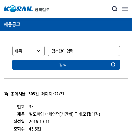
채용공고
검색
총게시물 :
305
건 페이지 :
22
/31
게시물 목록
코레일소개_경영공시_채용공고 목록 - 정보 제공
번호
95
제목
철도파업 대체인력(기간제) 공개 모집(마감)
작성일
2016-10-11
조회수
43,561