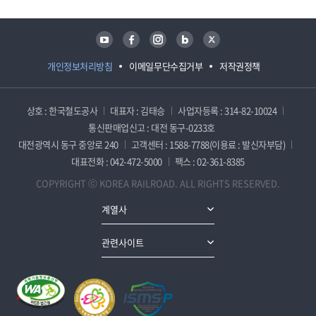
유튜브
페이스북
인스타그램
블로그
트위터
개인정보처리방침
이메일무단수집거부
저작권정책
상호 : 한국철도공사
대표자 : 김태승
사업자등록 : 314-82-10024
통신판매업신고 : 대전 동구-0233호
대전광역시 동구 중앙로 240
고객센터 : 1588-7788(이용료 : 발신자부담)
대표전화 : 042-472-5000
팩스 : 02-361-8385
COPYRIGHT ⓒ KOREA RAILROAD. ALL RIGHTS RESERVED.
계열사
관련사이트