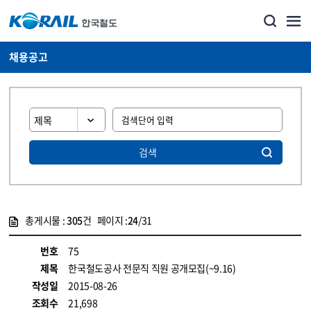
채용공고
검색
총게시물 :
305
건 페이지 :
24
/31
게시물 목록
코레일소개_경영공시_채용공고 목록 - 정보 제공
번호
75
제목
한국철도공사 전문직 직원 공개모집(~9.16)
작성일
2015-08-26
조회수
21,698