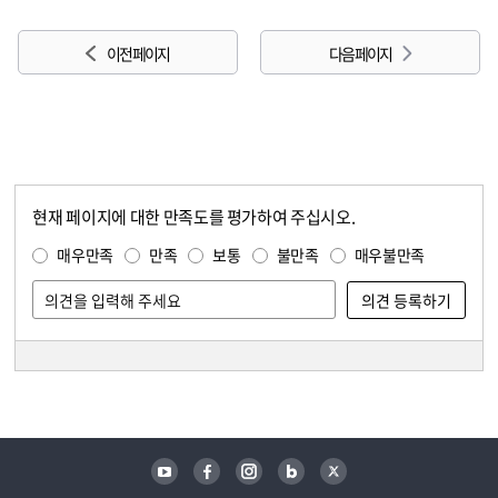
이전 페이지
다음 페이지
현재 페이지에 대한 만족도를 평가하여 주십시오.
콘텐츠 만족도 조사
만족도 조사
매우만족
만족
보통
불만족
매우불만족
담당자 정보
담당자 정보
유튜브
페이스북
인스타그램
블로그
트위터