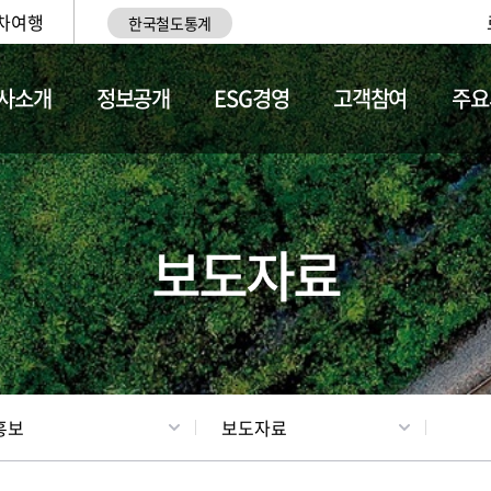
차여행
한국철도통계
사소개
정보공개
ESG경영
고객참여
주요
업
갤러리
기차소개
보도자료
홍보
보도자료