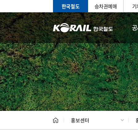
한국철도
승차권예매
기
공
홍보
문화사
홍보센터