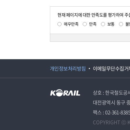
현재 페이지에 대한 만족도를 평가하여 주
매우만족
만족
보통
불
개인정보처리방침
이메일무단수집거
상호 : 한국철도공
대전광역시 동구 중
팩스 : 02-361-838
COPYRIGHT ⓒ K