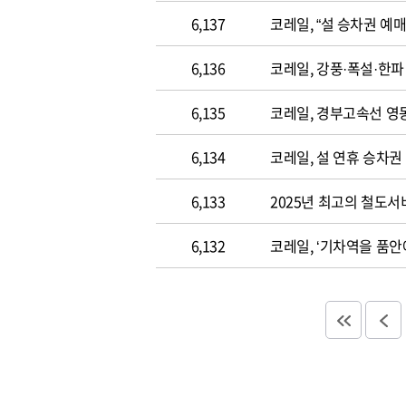
6,137
코레일, “설 승차권 예
6,136
코레일, 강풍·폭설·한파
6,135
코레일, 경부고속선 영
6,134
코레일, 설 연휴 승차권
6,133
2025년 최고의 철도서
6,132
코레일, ‘기차역을 품안