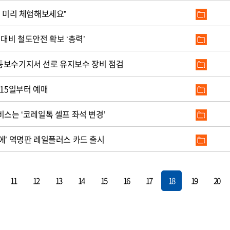
매 미리 체험해보세요”
 대비 철도안전 확보 ‘총력’
동보수기지서 선로 유지보수 장비 점검
 15일부터 예매
비스는 ‘코레일톡 셀프 좌석 변경’
에’ 역명판 레일플러스 카드 출시
11
12
13
14
15
16
17
18
19
20