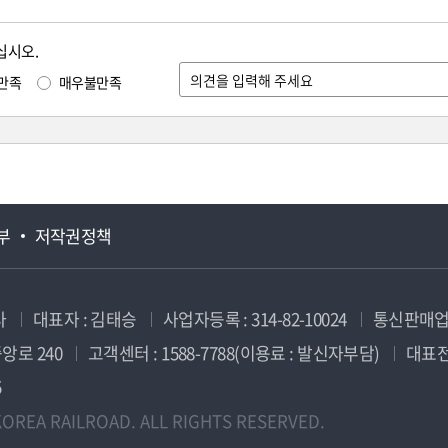
십시오.
만족
매우불만족
부
저작권정책
사
대표자 : 김태승
사업자등록 : 314-82-10024
통신판매업신
앙로 240
고객센터 : 1588-7788(이용료 : 발신자부담)
대표전화
5
OREA RAILROAD. ALL RIGHTS RESERVED.