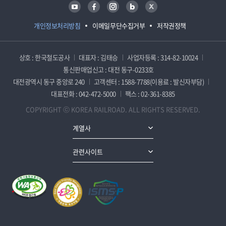
유튜브
페이스북
인스타그램
블로그
트위터
개인정보처리방침
이메일무단수집거부
저작권정책
상호 : 한국철도공사
대표자 : 김태승
사업자등록 : 314-82-10024
통신판매업신고 : 대전 동구-0233호
대전광역시 동구 중앙로 240
고객센터 : 1588-7788(이용료 : 발신자부담)
대표전화 : 042-472-5000
팩스 : 02-361-8385
COPYRIGHT ⓒ KOREA RAILROAD. ALL RIGHTS RESERVED.
계열사
관련사이트