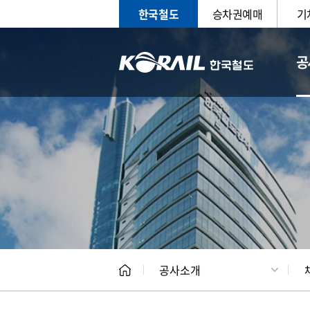
한국철도
승차권예매
기
공
CEO
일반현
공사소개