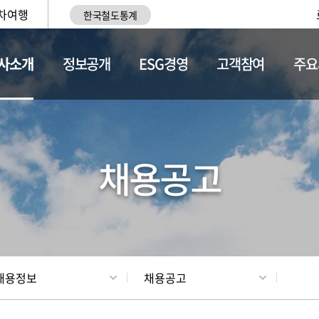
차여행
한국철도통계
사소개
정보공개
ESG경영
고객참여
주요
황
조직현황
채용정보
채용공고
채용정보
채용공고