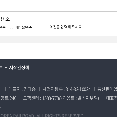
십시오.
만족
매우불만족
부
저작권정책
사
대표자 : 김태승
사업자등록 : 314-82-10024
통신판매업신
앙로 240
고객센터 : 1588-7788(이용료 : 발신자부담)
대표전화
5
OREA RAILROAD. ALL RIGHTS RESERVED.