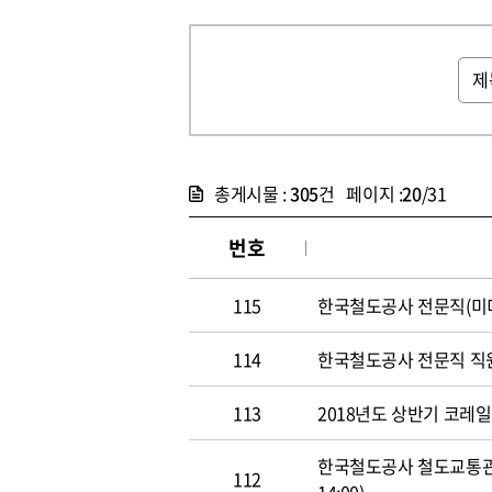
총게시물 :
305
건 페이지 :
20
/31
번호
115
한국철도공사 전문직(미디어홍
114
한국철도공사 전문직 직원 공개
113
2018년도 상반기 코레일 신
한국철도공사 철도교통관제사
112