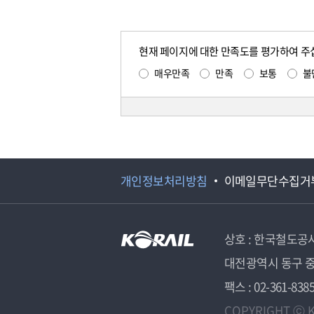
현재 페이지에 대한 만족도를 평가하여 주
매우만족
만족
보통
불
개인정보처리방침
이메일무단수집거
상호 : 한국철도공
대전광역시 동구 중
팩스 : 02-361-838
COPYRIGHT ⓒ K