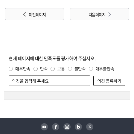
이전 페이지
다음 페이지
현재 페이지에 대한 만족도를 평가하여 주십시오.
콘텐츠 만족도 조사
만족도 조사
매우만족
만족
보통
불만족
매우불만족
담당자 정보
담당자 정보
유튜브
페이스북
인스타그램
블로그
트위터