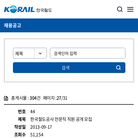
채용공고
검색
총게시물 :
304
건 페이지 :
27
/31
게시물 목록
코레일소개_경영공시_채용공고 목록 - 정보 제공
번호
44
제목
한국철도공사 전문직 직원 공개 모집
작성일
2013-09-17
조회수
51,154