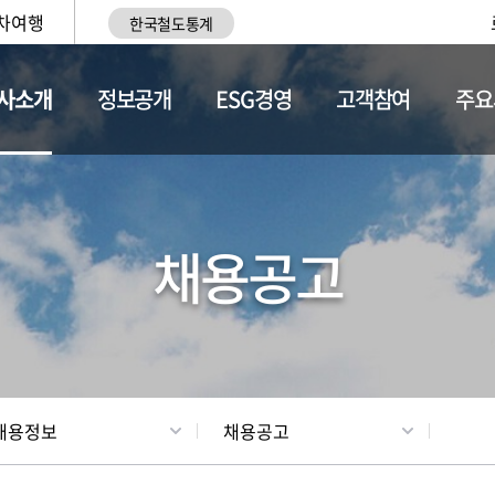
차여행
한국철도통계
사소개
정보공개
ESG경영
고객참여
주요
황
조직현황
채용정보
채용공고
채용정보
채용공고