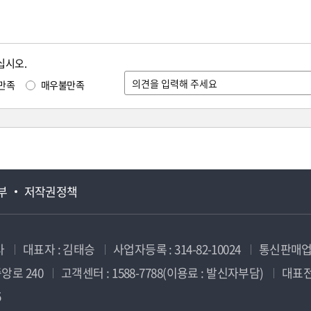
십시오.
만족
매우불만족
부
저작권정책
사
대표자 : 김태승
사업자등록 : 314-82-10024
통신판매업신
앙로 240
고객센터 : 1588-7788(이용료 : 발신자부담)
대표전화
5