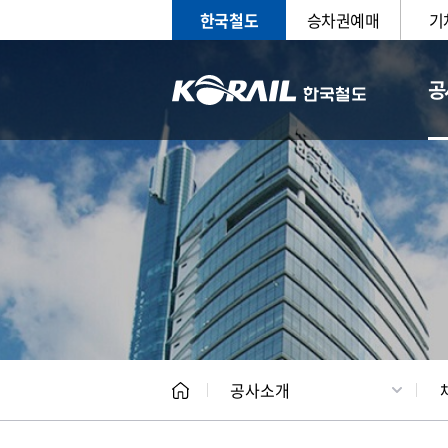
한국철도
승차권예매
기
공
CEO
일반현
공사소개