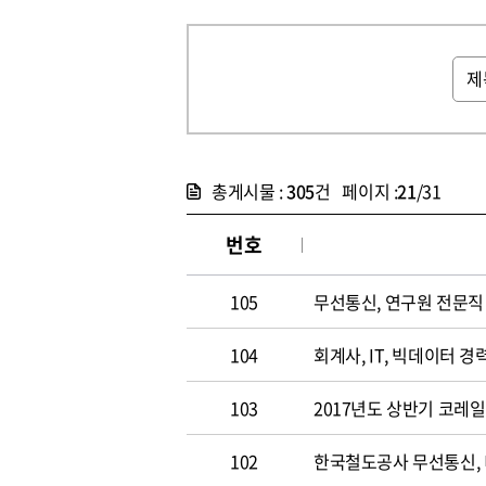
총게시물 :
305
건 페이지 :
21
/31
번호
105
무선통신, 연구원 전문직 채
104
회계사, IT, 빅데이터 경력
103
2017년도 상반기 코레
102
한국철도공사 무선통신,