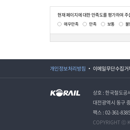
현재 페이지에 대한 만족도를 평가하여 주
매우만족
만족
보통
불
개인정보처리방침
이메일무단수집거
상호 : 한국철도공
대전광역시 동구 중
팩스 : 02-361-838
COPYRIGHT ⓒ K