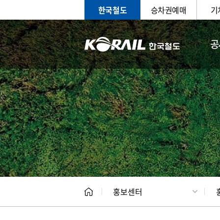
한국철도
승차권예매
기
공
홍보
문화사
홍보센터