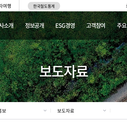
차여행
한국철도통계
사소개
정보공개
ESG경영
고객참여
주요
업
갤러리
기차소개
보도자료
홍보
보도자료