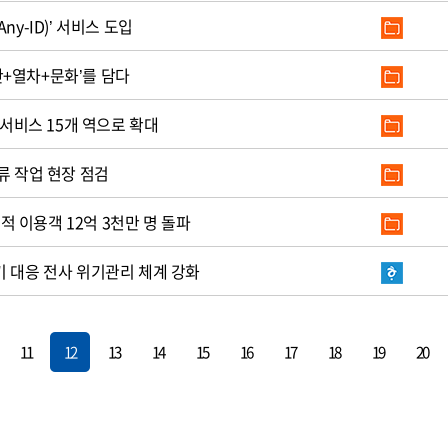
ny-ID)’ 서비스 도입
+열차+문화’를 담다
 서비스 15개 역으로 확대
류 작업 현장 점검
 누적 이용객 12억 3천만 명 돌파
기 대응 전사 위기관리 체계 강화
11
12
13
14
15
16
17
18
19
20