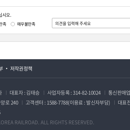
십시오.
만족
매우불만족
부
저작권정책
사
대표자 : 김태승
사업자등록 : 314-82-10024
통신판매업신
앙로 240
고객센터 : 1588-7788(이용료 : 발신자부담)
대표전화
5
OREA RAILROAD. ALL RIGHTS RESERVED.