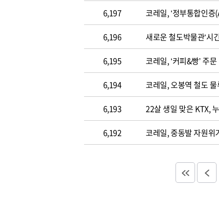
6,197
코레일, ‘정부통합인증(A
6,196
새로운 철도박물관‘시간
6,195
코레일, ‘커피&빵’ 주문
6,194
코레일, 오봉역 철도 물
6,193
22살 생일 맞은 KTX,
6,192
코레일, 중동발 자원위