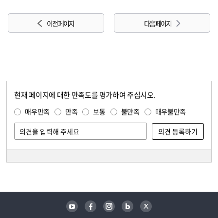
이전 페이지
다음 페이지
현재 페이지에 대한 만족도를 평가하여 주십시오.
콘텐츠 만족도 조사
만족도 조사
매우만족
만족
보통
불만족
매우불만족
담당자 정보
담당자 정보
유튜브
페이스북
인스타그램
블로그
트위터