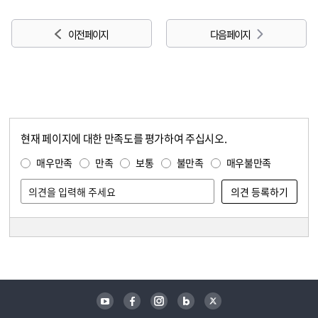
이전 페이지
다음 페이지
현재 페이지에 대한 만족도를 평가하여 주십시오.
콘텐츠 만족도 조사
만족도 조사
매우만족
만족
보통
불만족
매우불만족
담당자 정보
담당자 정보
유튜브
페이스북
인스타그램
블로그
트위터