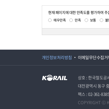
현재 페이지에 대한 만족도를 평가하여 주
매우만족
만족
보통
불
개인정보처리방침
이메일무단수집거
상호 : 한국철도공
대전광역시 동구 중
팩스 : 02-361-838
COPYRIGHT ⓒ K