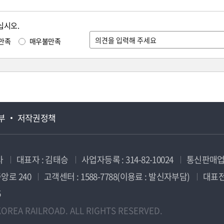
십시오.
만족
매우불만족
부
저작권정책
사
대표자 : 김태승
사업자등록 : 314-82-10024
통신판매업신
앙로 240
고객센터 : 1588-7788(이용료 : 발신자부담)
대표전화
5
OREA RAILROAD. ALL RIGHTS RESERVED.