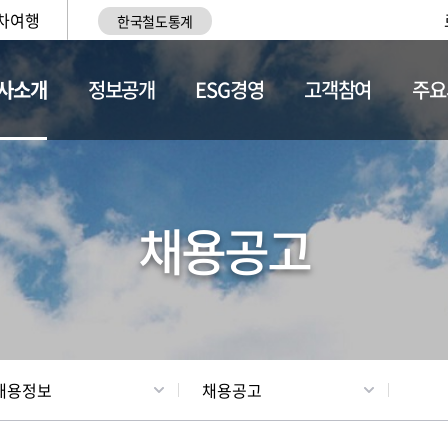
차여행
한국철도통계
사소개
정보공개
ESG경영
고객참여
주요
황
조직현황
채용정보
채용공고
채용정보
채용공고