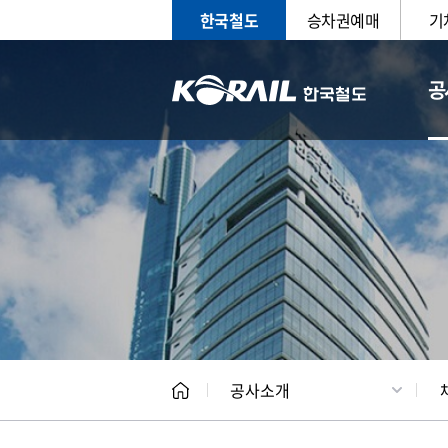
한국철도
승차권예매
기
공
CEO
일반현
공사소개