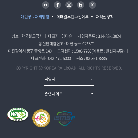
유튜브
페이스북
인스타그램
블로그
트위터
개인정보처리방침
이메일무단수집거부
저작권정책
상호 : 한국철도공사
대표자 : 김태승
사업자등록 : 314-82-10024
통신판매업신고 : 대전 동구-0233호
대전광역시 동구 중앙로 240
고객센터 : 1588-7788(이용료 : 발신자부담)
대표전화 : 042-472-5000
팩스 : 02-361-8385
COPYRIGHT ⓒ KOREA RAILROAD. ALL RIGHTS RESERVED.
계열사
관련사이트