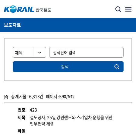
보도자료
검색
총게시물 :
6,313
건 페이지 :
590
/632
게시물 목록
뉴스·홍보_보도자료 목록 - 정보 제공
번호
423
제목
철도공사, 25일 강원랜드와 스키열차 운행을 위한
업무협약 체결
파일