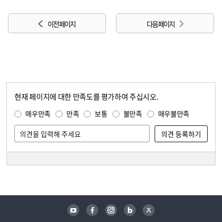
이전 페이지
다음 페이지
현재 페이지에 대한 만족도를 평가하여 주십시오.
콘텐츠 만족도 조사
만족도 조사
매우만족
만족
보통
불만족
매우불만족
담당자 정보
담당자 정보
유튜브
페이스북
인스타그램
블로그
트위터