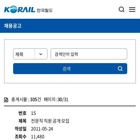
채용공고
검색
총게시물 :
305
건 페이지 :
30
/31
게시물 목록
코레일소개_경영공시_채용공고 목록 - 정보 제공
번호
15
제목
전문직 직원 공개 모집
작성일
2011-05-24
조회수
11,480