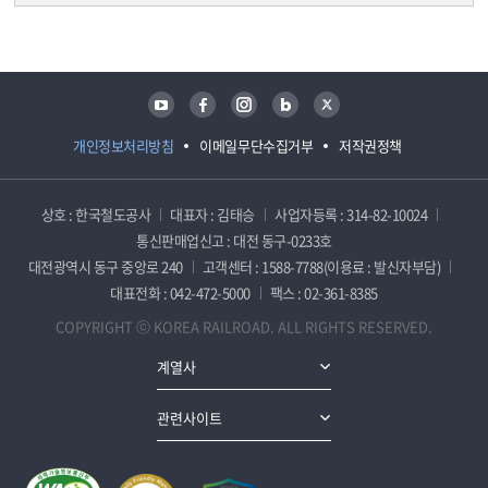
담당자 정보
담당자 정보
유튜브
페이스북
인스타그램
블로그
트위터
개인정보처리방침
이메일무단수집거부
저작권정책
상호 : 한국철도공사
대표자 : 김태승
사업자등록 : 314-82-10024
통신판매업신고 : 대전 동구-0233호
대전광역시 동구 중앙로 240
고객센터 : 1588-7788(이용료 : 발신자부담)
대표전화 : 042-472-5000
팩스 : 02-361-8385
COPYRIGHT ⓒ KOREA RAILROAD. ALL RIGHTS RESERVED.
계열사
관련사이트