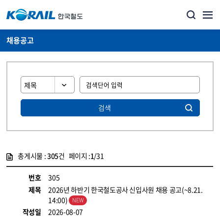
채용공고
검색
총게시물 :
305
건 페이지 :
1
/31
게시물 목록
코레일소개_경영공시_채용공고 목록 - 정보 제공
번호
305
제목
2026년 하반기 한국철도공사 신입사원 채용 공고(~8.21.
14:00)
작성일
2026-08-07