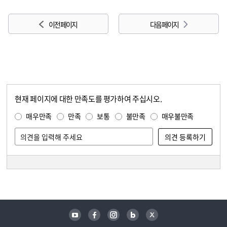
이전 페이지
다음 페이지
현재 페이지에 대한 만족도를 평가하여 주십시오.
콘텐츠 만족도 조사
만족도 조사
매우만족
만족
보통
불만족
매우불만족
담당자 정보
담당자 정보
유튜브
페이스북
인스타그램
블로그
트위터