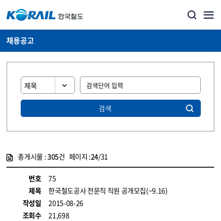
채용공고
검색
총게시물 :
305
건 페이지 :
24
/31
게시물 목록
코레일소개_경영공시_채용공고 목록 - 정보 제공
번호
75
제목
한국철도공사 전문직 직원 공개모집(~9.16)
작성일
2015-08-26
조회수
21,698