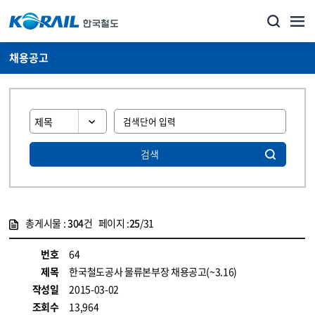
채용공고
검색
총게시물 :
304
건 페이지 :
25
/31
게시물 목록
코레일소개_경영공시_채용공고 목록 - 정보 제공
번호
64
제목
한국철도공사 물류본부장 채용공고(~3.16)
작성일
2015-03-02
조회수
13,964