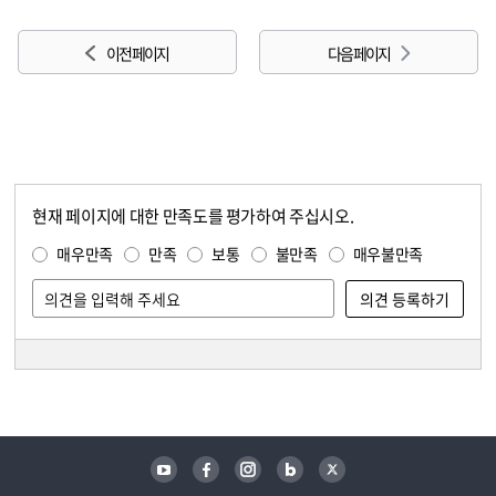
이전 페이지
다음 페이지
현재 페이지에 대한 만족도를 평가하여 주십시오.
콘텐츠 만족도 조사
만족도 조사
매우만족
만족
보통
불만족
매우불만족
담당자 정보
담당자 정보
유튜브
페이스북
인스타그램
블로그
트위터