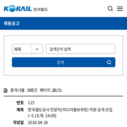
채용공고
검색
총게시물 :
305
건 페이지 :
20
/31
게시물 목록
코레일소개_경영공시_채용공고 목록 - 정보 제공
번호
115
제목
한국철도공사 전문직(미디어홍보부장) 직원 공개 모집
(~5.10.목. 14:00)
작성일
2018-04-26