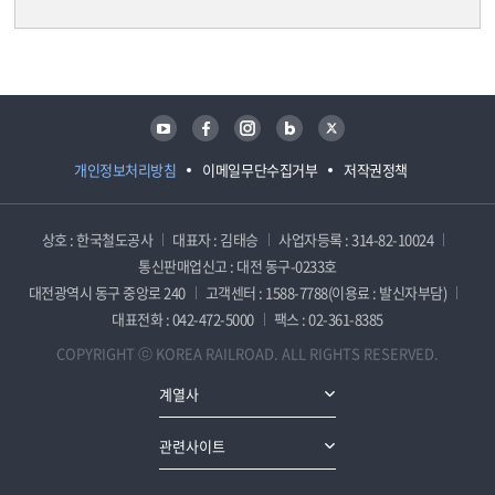
담당자 정보
담당자 정보
유튜브
페이스북
인스타그램
블로그
트위터
개인정보처리방침
이메일무단수집거부
저작권정책
상호 : 한국철도공사
대표자 : 김태승
사업자등록 : 314-82-10024
통신판매업신고 : 대전 동구-0233호
대전광역시 동구 중앙로 240
고객센터 : 1588-7788(이용료 : 발신자부담)
대표전화 : 042-472-5000
팩스 : 02-361-8385
COPYRIGHT ⓒ KOREA RAILROAD. ALL RIGHTS RESERVED.
계열사
관련사이트