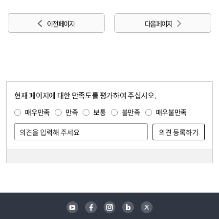
이전 페이지
다음 페이지
현재 페이지에 대한 만족도를 평가하여 주십시오.
콘텐츠 만족도 조사
만족도 조사
매우만족
만족
보통
불만족
매우불만족
담당자 정보
담당자 정보
유튜브
페이스북
인스타그램
블로그
트위터