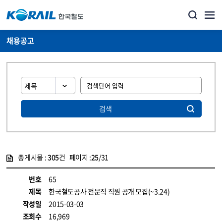
채용공고
검색
총게시물 :
305
건 페이지 :
25
/31
게시물 목록
코레일소개_경영공시_채용공고 목록 - 정보 제공
번호
65
제목
한국철도공사 전문직 직원 공개 모집(~3.24)
작성일
2015-03-03
조회수
16,969