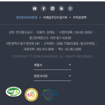
유튜브
페이스북
인스타그램
블로그
트위터
개인정보처리방침
이메일무단수집거부
저작권정책
상호 : 한국철도공사
대표자 : 김태승
사업자등록 : 314-82-10024
통신판매업신고 : 대전 동구-0233호
대전광역시 동구 중앙로 240
고객센터 : 1588-7788(이용료 : 발신자부담)
대표전화 : 042-472-5000
팩스 : 02-361-8385
COPYRIGHT ⓒ KOREA RAILROAD. ALL RIGHTS RESERVED.
계열사
관련사이트