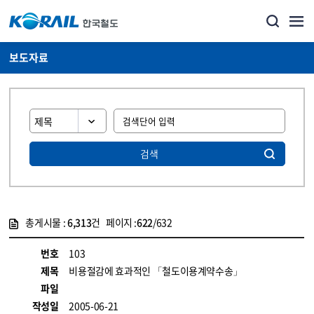
보도자료
검색
총게시물 :
6,313
건 페이지 :
622
/632
게시물 목록
뉴스·홍보_보도자료 목록 - 정보 제공
번호
103
제목
비용절감에 효과적인 「철도이용계약수송」
파일
작성일
2005-06-21