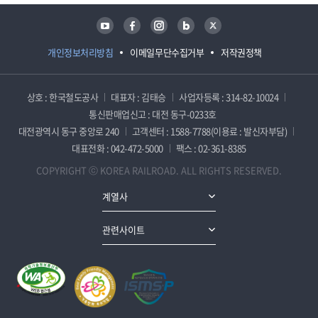
유튜브
페이스북
인스타그램
블로그
트위터
개인정보처리방침
이메일무단수집거부
저작권정책
상호 : 한국철도공사
대표자 : 김태승
사업자등록 : 314-82-10024
통신판매업신고 : 대전 동구-0233호
대전광역시 동구 중앙로 240
고객센터 : 1588-7788(이용료 : 발신자부담)
대표전화 : 042-472-5000
팩스 : 02-361-8385
COPYRIGHT ⓒ KOREA RAILROAD. ALL RIGHTS RESERVED.
계열사
관련사이트