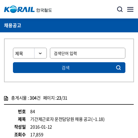
채용공고
검색
총게시물 :
304
건 페이지 :
23
/31
게시물 목록
코레일소개_경영공시_채용공고 목록 - 정보 제공
번호
84
제목
기간제근로자 운전담당원 채용 공고(~1.18)
작성일
2016-01-12
조회수
17,859