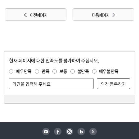
이전 페이지
다음 페이지
현재 페이지에 대한 만족도를 평가하여 주십시오.
콘텐츠 만족도 조사
만족도 조사
매우만족
만족
보통
불만족
매우불만족
담당자 정보
담당자 정보
유튜브
페이스북
인스타그램
블로그
트위터