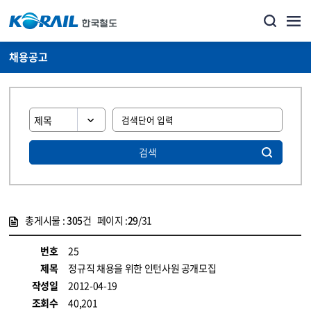
채용공고
검색
총게시물 :
305
건 페이지 :
29
/31
게시물 목록
코레일소개_경영공시_채용공고 목록 - 정보 제공
번호
25
제목
정규직 채용을 위한 인턴사원 공개모집
작성일
2012-04-19
조회수
40,201